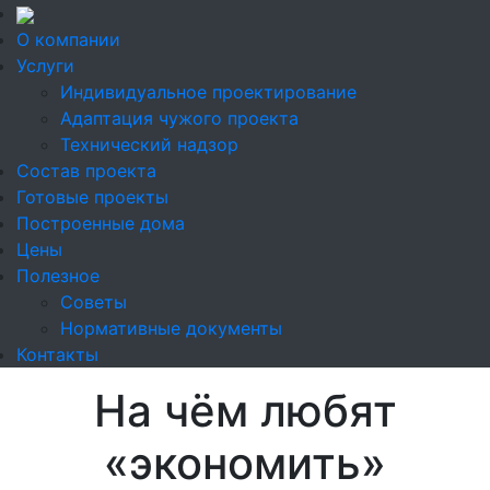
О компании
Услуги
Индивидуальное проектирование
Адаптация чужого проекта
Технический надзор
Состав проекта
Готовые проекты
Построенные дома
Цены
Полезное
Советы
Нормативные документы
Контакты
На чём любят
«экономить»