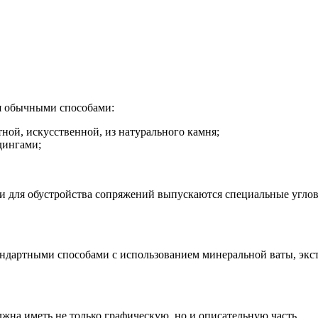
ся обычными способами:
ной, искусственной, из натурального камня;
дингами;
 для обустройства сопряжений выпускаются специальные углов
андартными способами с использованием минеральной ваты, экс
лжна иметь не только графическую, но и описательную часть.